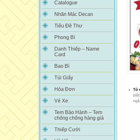
Catalogue
Nhãn Mác Decan
Tiêu Đề Thư
Phong Bì
Danh Thiếp – Name
Card
Bao Bì
Túi Giấy
Hóa Đơn
Tờ 
biệt
Vé Xe
ngắ
Tem Bảo Hành – Tem
chống chống hàng giả
Thiếp Cưới