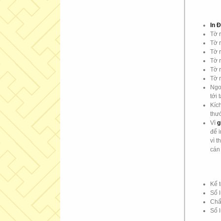
In 
Tờ 
Tờ 
Tờ 
Tờ 
Tờ 
Tờ 
Ngoà
tới 
Kích
thư
Vì
g
để i
vì t
cán
Kế 
Số 
Chất
Số 