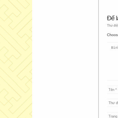
Để l
Thư điệ
Choos