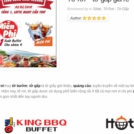
Reviewed by in
Slide
,
Tờ Rơi - Tờ Gấp
Author
rơi
hay
tờ bướm
,
tờ gấp
là tờ giấy giớ thiệu,
quảng cáo
, tuyên truyền về một sự k
. Hiện nay, tở rơi, tờ gấp được sử dụng phổ biến rộng rãi ở tất cả mọi nơi vì chi phí
n gọn nhất đến tay người đọc.