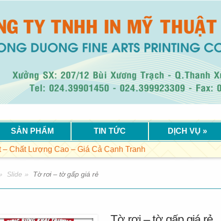
SẢN PHẨM
TIN TỨC
DỊCH VỤ
»
t Lượng Cao – Giá Cả Cạnh Tranh
»
Slide
»
Tờ rơi – tờ gấp giá rẻ
Tờ rơi – tờ gấp giá rẻ