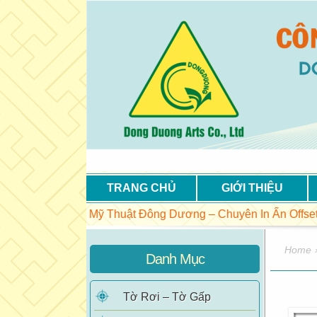
TRANG CHỦ
GIỚI THIỆU
ông Ty In Mỹ Thuật Đông Dương – Chuyên In Ấn Offset – Chấ
Home
Danh Mục
Tờ Rơi – Tờ Gấp