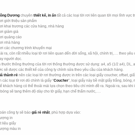
Đông Dương
chuyên
thiết kế, in ấn
tất cả các loại tời rơi liên quan tới mọi lĩnh v
rơi giới thiệu sản phẩm
rơi khai trương các cửa hàng, nhà hàng
rơi giảm giá
rơi quảng cáo
rơi nhà hàng
rơi các chương trình khuyến mại
i ra, còn rất nhiều loại tờ rơi liên quan đến đời sống, xã hội, chính trị,…. theo 
tay người đọc.
 thước thông thường của tời rơi thông thường được sử dụng: a4, a5 (1/2 a4), DL, a6 
ớc sẽ được các thiết kế của công ty chỉnh sửa theo yêu cầu của khách hàng.
iá thành rẻ
nên các loại tờ rơi thường được in trên các loại giấy coucher, offset, gi
n các loại tờ rơi đó chính là giấy “
Coucher
”, loại giấy này bề mặt giấy trắng, bóng, 
hế khách hàng có thể thoải mái lựa chọn theo tiêu chí mình đề ra. Ngoài ra, sau khi
 bóng sẽ tang thêm độ dày cho tờ giấy, hạn chế thấm nước,….
toán công ty sẽ báo
giá rẻ nhất
, phù hợp dựa vào:
lượng in
 liệu giấy
lượng màu in