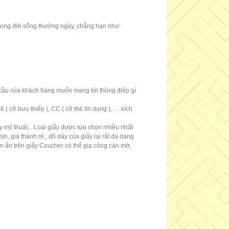
ực trong đời sống thường ngày, chẳng hạn như:
yêu cầu của khách hàng muốn mang tới thông điệp gì
( cỡ bưu thiếp ), CC ( cỡ thẻ tín dụng ), … kích
ấy mỹ thuật,.. Loại giấy được lựa chọn nhiều nhất
mịn, giá thành rẻ,..độ dày của giấy lại rất đa dạng
 in ấn trên giấy Coucher có thể gia công cán mờ,