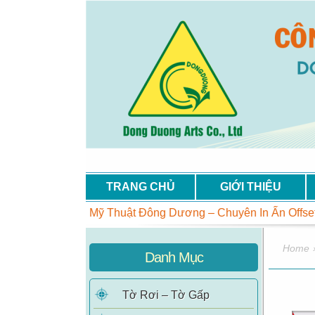
TRANG CHỦ
GIỚI THIỆU
ng Ty In Mỹ Thuật Đông Dương – Chuyên In Ấn Offset – Chất
Home
Danh Mục
Tờ Rơi – Tờ Gấp