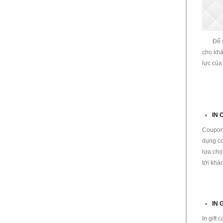
Để 
cho kh
lực của
IN
Coupon 
dụng co
lựa chọ
tới khá
IN 
In gift