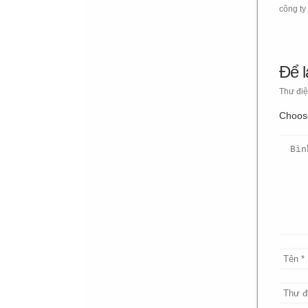
công ty
Để l
Thư điệ
Choos