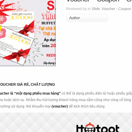
Reviewed by in
Slide
,
Voucher - Coupon -
Author
VOUCHER GIÁ RẺ, CHẤT LƯỢNG
ucher là
“một dạng phiếu mua hàng”
có thể là dạng phiếu điện tử hoặc phiếu giấy
a hoặc dịch vụ. Nhằm thu hút lượng khách hàng mua sắm cũng như củng cố lòng t
 thường sử dụng thẻ khuyến mại
(voucher)
để kích thích tiêu dùng.