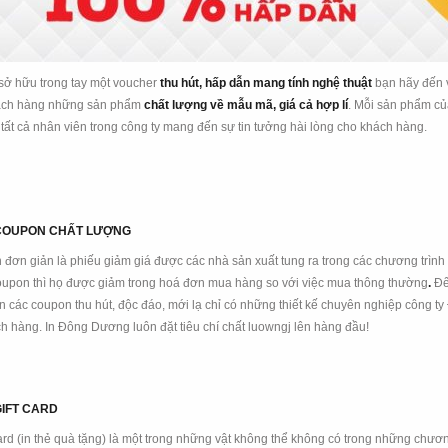
sở hữu trong tay một voucher
thu hút, hấp dẫn mang tính nghệ thuật
bạn hãy đến 
ách hàng những sản phẩm
chất lượng về mẫu mã, giá cả hợp lí
. Mỗi sản phẩm c
 tất cả nhân viên trong công ty mang đến sự tin tưởng hài lòng cho khách hàng.
 COUPON CHẤT LƯỢNG
đơn giản là phiếu giảm giá được các nhà sản xuất tung ra trong các chương trìn
upon thì họ được giảm ​trong hoá đơn mua hàng so với việc mua thông thường
.
Đế
n các coupon thu hút, độc đáo, mới lạ chỉ có những thiết kế chuyên nghiệp công 
ch hàng. In Đông Dương luôn đặt tiêu chí chất luowngj lên hàng đầu!
GIFT CARD
 card (in thẻ quà tặng) là một trong những vật không thể không có trong những chươ