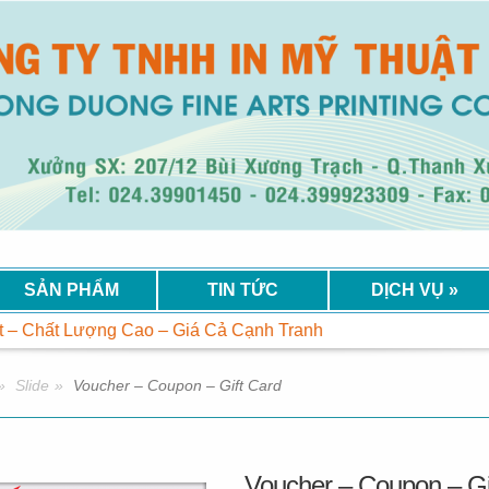
SẢN PHẨM
TIN TỨC
DỊCH VỤ
»
 Lượng Cao – Giá Cả Cạnh Tranh
»
Slide
»
Voucher – Coupon – Gift Card
Voucher – Coupon – Gi